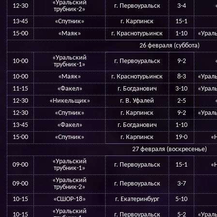
«Уральский
12-30
г. Первоуральск
3-4
трубник-2»
13-45
«Спутник»
г. Карпинск
15-1
15-00
«Маяк»
г. Краснотурьинск
1-10
«Ураль
26 февраля (суббота)
«Уральский
10-00
г. Первоуральск
9-2
трубник-1»
10-00
«Маяк»
г. Краснотурьинск
8-3
«Ураль
11-15
«Факел»
г. Богданович
3-10
«Ураль
12-30
«Никельщик»
г. В. Уфалей
2-5
12-30
«Спутник»
г. Карпинск
9-2
«Ураль
13-45
«Факел»
г. Богданович
1-10
15-00
«Спутник»
г. Карпинск
19-0
«
27 февраля (воскресенье)
«Уральский
09-00
г. Первоуральск
15-1
«
трубник-1»
«Уральский
09-00
г. Первоуральск
3-7
трубник-2»
10-15
«СШОР-18»
г. Екатеринбург
5-10
«Уральский
10-15
г. Первоуральск
5-2
«Ураль