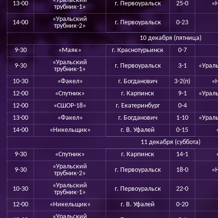
«Уральский
13-00
г. Первоуральск
25-0
«
трубник-1»
«Уральский
14-00
г. Первоуральск
0-23
трубник-2»
10 декабря (пятница)
9-30
«Маяк»
г. Краснотурьинск
0-7
«Уральский
9-30
г. Первоуральск
3-1
«Ураль
трубник-1»
10-30
«Факел»
г. Богданович
3-2(п)
«
12-00
«Спутник»
г. Карпинск
9-1
«Ураль
12-00
«СШОР-18»
г. Екатеринбург
0-4
13-00
«Факел»
г. Богданович
1-10
«Ураль
14-00
«Никельщик»
г. В. Уфалей
0-15
11 декабря (суббота)
9-30
«Спутник»
г. Карпинск
14-1
«Уральский
9-30
г. Первоуральск
18-0
«
трубник-2»
«Уральский
10-30
г. Первоуральск
22-0
трубник-1»
12-00
«Никельщик»
г. В. Уфалей
0-20
«Уральский