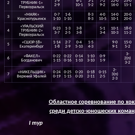
1-9
6-1
3-1
7-2
22-0
25-0
2
ТРУБНИК-1»
2-9
10-1
5-2
9-2
16-0
15-1
Первоуральск
«МАЯК»
0-7
1-6
8-3
4-0
14-0
20-0
3
Краснотурьинск
1-10
1-10
8-3
10-5
10-1
20-0
«УРАЛЬСКИЙ
0-23
1-3
3-8
5-1
10-1
18-0
4
ТРУБНИК-2»
3-7
2-5
3-8
3-4
10-3
11-2
Первоуральск
«СШОР-18»
1-14
2-7
0-4
1-5
9-0
15-0
5
Екатеринбург
1-8
2-9
5-10
4-3
9-1
5-2
3-
«ФАКЕЛ»
0-22
0-22
0-14
1-10
0-9
6
2(п)
Богданович
1-15
0-16
1-10
3-10
1-9
3-2
2-
«НИКЕЛЬЩИК»
0-24
0-25
0-20
0-18
0-15
7
3(п)
Верхний Уфалей
0-19
1-15
0-20
2-11
2-5
2-3
Областное соревнование по хо
среди детско-юношеских команд
I
тур г. Красноту