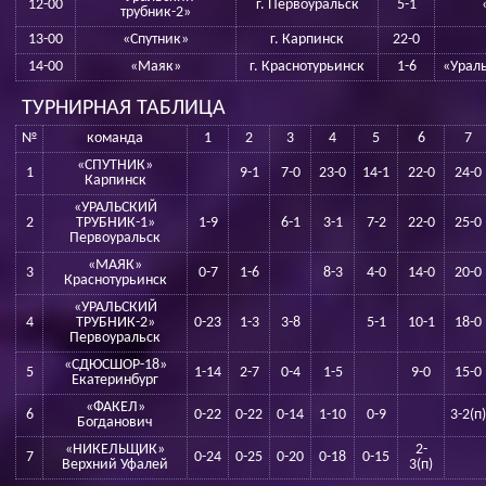
12-00
г. Первоуральск
5-1
трубник-2»
13-00
«Спутник»
г. Карпинск
22-0
14-00
«Маяк»
г. Краснотурьинск
1-6
«Ураль
ТУРНИРНАЯ ТАБЛИЦА
№
команда
1
2
3
4
5
6
7
«СПУТНИК»
1
9-1
7-0
23-0
14-1
22-0
24-0
Карпинск
«УРАЛЬСКИЙ
2
ТРУБНИК-1»
1-9
6-1
3-1
7-2
22-0
25-0
Первоуральск
«МАЯК»
3
0-7
1-6
8-3
4-0
14-0
20-0
Краснотурьинск
«УРАЛЬСКИЙ
4
ТРУБНИК-2»
0-23
1-3
3-8
5-1
10-1
18-0
Первоуральск
«СДЮСШОР-18»
5
1-14
2-7
0-4
1-5
9-0
15-0
Екатеринбург
«ФАКЕЛ»
6
0-22
0-22
0-14
1-10
0-9
3-2(п)
Богданович
«НИКЕЛЬЩИК»
2-
7
0-24
0-25
0-20
0-18
0-15
Верхний Уфалей
3(п)