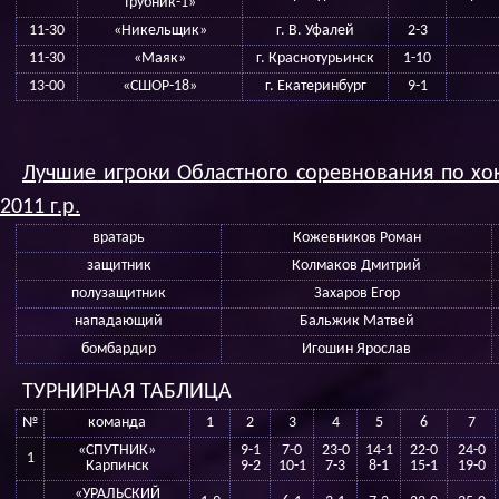
трубник-1»
11-30
«Никельщик»
г. В. Уфалей
2-3
11-30
«Маяк»
г. Краснотурьинск
1-10
13-00
«СШОР-18»
г. Екатеринбург
9-1
Лучшие игроки Областного соревнования по х
2011 г.р.
вратарь
Кожевников Роман
защитник
Колмаков Дмитрий
полузащитник
Захаров Егор
нападающий
Бальжик Матвей
бомбардир
Игошин Ярослав
ТУРНИРНАЯ ТАБЛИЦА
№
команда
1
2
3
4
5
6
7
«СПУТНИК»
9-1
7-0
23-0
14-1
22-0
24-0
1
Карпинск
9-2
10-1
7-3
8-1
15-1
19-0
«УРАЛЬСКИЙ