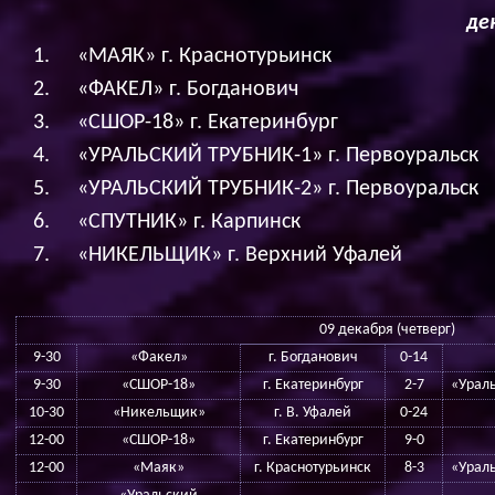
де
«МАЯК» г. Краснотурьинск
«ФАКЕЛ» г. Богданович
«СШОР-18» г. Екатеринбург
«УРАЛЬСКИЙ ТРУБНИК-1» г. Первоуральск
«УРАЛЬСКИЙ ТРУБНИК-2» г. Первоуральск
«СПУТНИК» г. Карпинск
«НИКЕЛЬЩИК» г. Верхний Уфалей
09 декабря (четверг)
9-30
«Факел»
г. Богданович
0-14
9-30
«СШОР-18»
г. Екатеринбург
2-7
«Ураль
10-30
«Никельщик»
г. В. Уфалей
0-24
12-00
«СШОР-18»
г. Екатеринбург
9-0
12-00
«Маяк»
г. Краснотурьинск
8-3
«Ураль