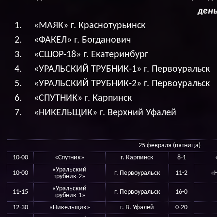
день
«МАЯК» г. Краснотурьинск
«ФАКЕЛ» г. Богданович
«СШОР-18» г. Екатеринбург
«УРАЛЬСКИЙ ТРУБНИК-1» г. Первоуральск
«УРАЛЬСКИЙ ТРУБНИК-2» г. Первоуральск
«СПУТНИК» г. Карпинск
«НИКЕЛЬЩИК» г. Верхний Уфалей
25 февраля (пятница)
10-00
«Спутник»
г. Карпинск
8-1
«Уральский
10-00
г. Первоуральск
11-2
«
трубник-2»
«Уральский
11-15
г. Первоуральск
16-0
трубник-1»
12-30
«Никельщик»
г. В. Уфалей
0-20