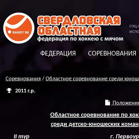
соц
.
испо
ФЕДЕРАЦИЯ
СОРЕВНОВАНИЯ
Соревнования
/
Областное соревнование среди юнош
2011 г.р.
Положение
Областное соревнование по хо
среди детско-юношеских команд
II
тур г. Первоуральск 25-27