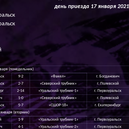
день приезда 17 января 2021 
ральск
ральск
й
нваря (понедельник)
ьск
9-2
«Факел»
г. Богданович
ьск
2-7
«Северский трубник»
г. Полевской
ург
2-14
«Уральский трубник-1»
г. Первоуральск
ич
1-0
«Северский трубник»
г. Полевской
ьск
5-7
«СШОР-18»
г. Екатеринбург
 января (вторник)
й
1-9
«Уральский трубник-1»
г. Первоуральск
ич
4-1
«Уральский трубник-2»
г. Первоуральск