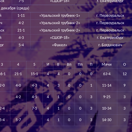
ьск
7-5
«СШОР-18»
г. Екатеринбург
 декабря (среда)
й
1-11
«Уральский трубник-1»
г. Первоуральск
ич
4-2
«Уральский трубник-2»
г. Первоуральск
ьск
21-1
«Уральский трубник-2»
г. Первоуральск
й
4-3
«СШОР-18»
г. Екатеринбург
ург
5-4
«Факел»
г. Богданович
3
4
5
И
В
Вп
Пп
П
Мячи
О
16-1
21-1
15-1
4
4
0
0
0
63-4
12
2-0
4-0
4-3
4
3
0
0
1
11-14
9
4-2
4-5
4
1
0
0
3
9-25
3
2-4
7-5
4
1
0
0
3
10-34
3
5-4
5-7
4
1
0
0
3
14-30
3