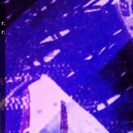
г.
г.