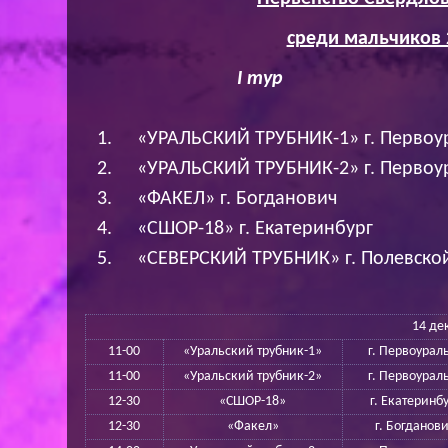
среди мальчиков 
I
тур г. Перво
«УРАЛЬСКИЙ ТРУБНИК-1» г. Первоу
«УРАЛЬСКИЙ ТРУБНИК-2» г. Первоу
«ФАКЕЛ» г. Богданович
«СШОР-18» г. Екатеринбург
«СЕВЕРСКИЙ ТРУБНИК» г. Полевско
14 де
11-00
«Уральский трубник-1»
г. Первоурал
11-00
«Уральский трубник-2»
г. Первоурал
12-30
«СШОР-18»
г. Екатеринб
12-30
«Факел»
г. Богданов