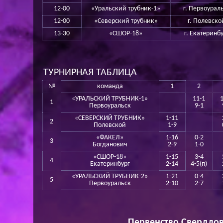
12-00
«Уральский трубник-1»
г. Первоурал
12-00
«Северский трубник»
г. Полевско
13-30
«СШОР-18»
г. Екатеринб
ТУРНИРНАЯ ТАБЛИЦА
№
команда
1
2
«УРАЛЬСКИЙ ТРУБНИК-1»
11-1
1
Первоуральск
9-1
«СЕВЕРСКИЙ ТРУБНИК»
1-11
2
Полевской
1-9
«ФАКЕЛ»
1-16
0-2
3
Богданович
2-9
1-0
«СШОР-18»
1-15
3-4
4
Екатеринбург
2-14
4-5(п)
«УРАЛЬСКИЙ ТРУБНИК-2»
1-21
0-4
5
Первоуральск
2-10
2-7
Первенство Свердлов