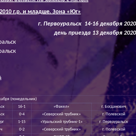
2010 г.р. и младше. Зона «Юг»
уральск 14-16 декабря 2020 
день приезда 13 декабря 2020 
ральск
ральск
й
кабря (понедельник)
ьск
16-1
«Факел»
г. Богданович
ьск
0-4
«Северский трубник»
г. Полевской
ург
1-15
«Уральский трубник-1»
г. Первоуральск
ич
0-2
«Северский трубник»
г. Полевской