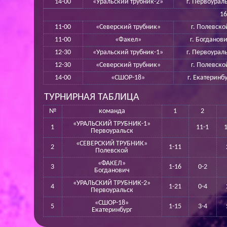
14-00
«Уральский трубник-2»
г. Первоурал
16
11-00
«Северский трубник»
г. Полевско
11-00
«Факел»
г. Богданов
12-30
«Уральский трубник-1»
г. Первоурал
12-30
«Северский трубник»
г. Полевско
14-00
«СШОР-18»
г. Екатеринб
ТУРНИРНАЯ ТАБЛИЦА
№
команда
1
2
«УРАЛЬСКИЙ ТРУБНИК-1»
1
11-1
Первоуральск
«СЕВЕРСКИЙ ТРУБНИК»
2
1-11
Полевской
«ФАКЕЛ»
3
1-16
0-2
Богданович
«УРАЛЬСКИЙ ТРУБНИК-2»
4
1-21
0-4
Первоуральск
«СШОР-18»
5
1-15
3-4
Екатеринбург