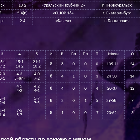
ьск
10-2
«Уральский трубник-2»
г. Первоуральск
й
5-4(п)
«СШОР-18»
г. Екатеринбург
ург
2-4
«Факел»
г. Богданович
3
4
5
И
В
Вп
Пп
П
Мячи
О
16-1
15-1
21-1
8
8
0
0
0
105-11
24
9-2
14-2
10-2
2-0
4-3
4-0
8
4
1
0
3
24-30
14
0-1
5-4(п)
7-2
4-5
4-2
8
4
0
0
4
20-37
12
4-2
4-1
5-4
5-7
8
2
0
1
5
29-58
7
2-4
7-5
2-4
7-5
8
1
0
0
7
20-62
3
1-4
5-7
ской области по хоккею с мячом