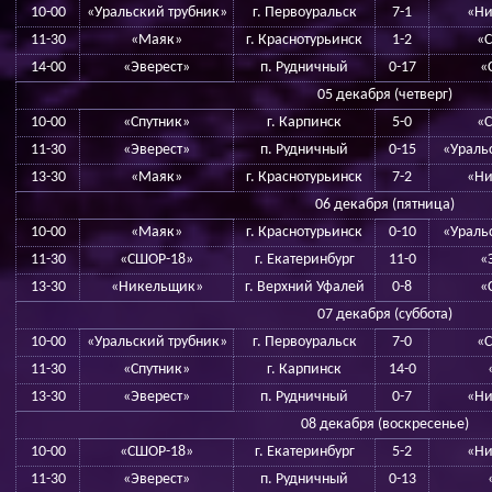
10-00
«Уральский трубник»
г. Первоуральск
7-1
«Ни
11-30
«Маяк»
г. Краснотурьинск
1-2
«
14-00
«Эверест»
п. Рудничный
0-17
«
05 декабря (четверг)
10-00
«Спутник»
г. Карпинск
5-0
«
11-30
«Эверест»
п. Рудничный
0-15
«Ураль
13-30
«Маяк»
г. Краснотурьинск
7-2
«Ни
06 декабря (пятница)
10-00
«Маяк»
г. Краснотурьинск
0-10
«Ураль
11-30
«СШОР-18»
г. Екатеринбург
11-0
«
13-30
«Никельщик»
г. Верхний Уфалей
0-8
«
07 декабря (суббота)
10-00
«Уральский трубник»
г. Первоуральск
7-0
«
11-30
«Спутник»
г. Карпинск
14-0
13-30
«Эверест»
п. Рудничный
0-7
«Ни
08 декабря (воскресенье)
10-00
«СШОР-18»
г. Екатеринбург
5-2
«Ни
11-30
«Эверест»
п. Рудничный
0-13