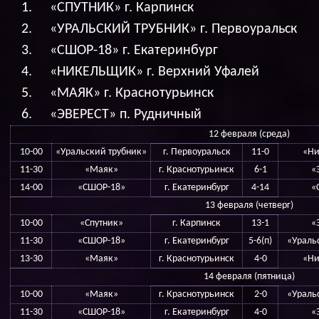
«СПУТНИК» г. Карпинск
«УРАЛЬСКИЙ ТРУБНИК» г. Первоуральск
«СШОР-18» г. Екатеринбург
«НИКЕЛЬЩИК» г. Верхний Уфалей
«МАЯК» г. Краснотурьинск
«ЭВЕРЕСТ» п. Рудничный
12 февраля (среда)
10-00
«Уральский трубник»
г. Первоуральск
11-0
«Ни
11-30
«Маяк»
г. Краснотурьинск
6-1
«
14-00
«СШОР-18»
г. Екатеринбург
4-14
«
13 февраля (четверг)
10-00
«Спутник»
г. Карпинск
13-1
«
11-30
«СШОР-18»
г. Екатеринбург
5-6(п)
«Ураль
13-30
«Маяк»
г. Краснотурьинск
4-0
«Ни
14 февраля (пятница)
10-00
«Маяк»
г. Краснотурьинск
2-0
«Ураль
11-30
«СШОР-18»
г. Екатеринбург
4-0
«