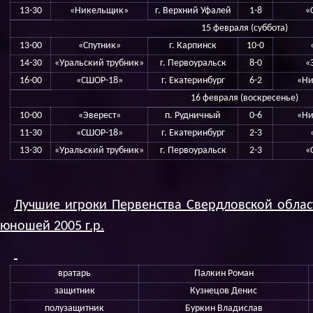
13-30
«Никельщик»
г. Верхний Уфалей
1-8
«
15 февраля (суббота)
13-00
«Спутник»
г. Карпинск
10-0
14-30
«Уральский трубник»
г. Первоуральск
8-0
«
16-00
«СШОР-18»
г. Екатеринбург
6-2
«Ни
16 февраля (воскресенье)
10-00
«Эверест»
п. Рудничный
0-6
«Ни
11-30
«СШОР-18»
г. Екатеринбург
2-3
13-30
«Уральский трубник»
г. Первоуральск
2-3
«
Лучшие игроки Первенства Свердловской облас
юношей 2005 г.р.
вратарь
Палкин Роман
защитник
Кузнецов Денис
полузащитник
Буркин Владислав