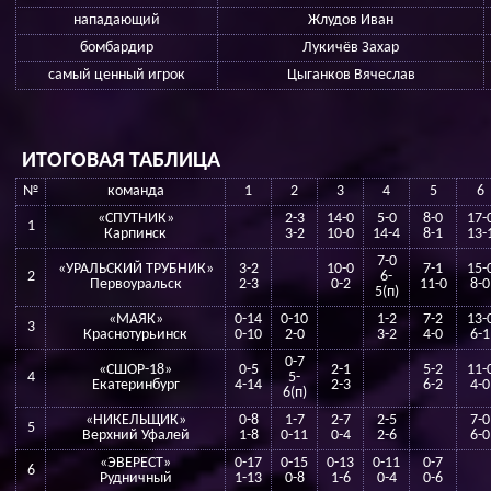
нападающий
Жлудов Иван
бомбардир
Лукичёв Захар
самый ценный игрок
Цыганков Вячеслав
ИТОГОВАЯ ТАБЛИЦА
№
команда
1
2
3
4
5
6
«СПУТНИК»
2-3
14-0
5-0
8-0
17-
1
Карпинск
3-2
10-0
14-4
8-1
13-
7-0
«УРАЛЬСКИЙ ТРУБНИК»
3-2
10-0
7-1
15-
2
6-
Первоуральск
2-3
0-2
11-0
8-0
5(п)
«МАЯК»
0-14
0-10
1-2
7-2
13-
3
Краснотурьинск
0-10
2-0
3-2
4-0
6-1
0-7
«СШОР-18»
0-5
2-1
5-2
11-
4
5-
Екатеринбург
4-14
2-3
6-2
4-0
6(п)
«НИКЕЛЬЩИК»
0-8
1-7
2-7
2-5
7-0
5
Верхний Уфалей
1-8
0-11
0-4
2-6
6-0
«ЭВЕРЕСТ»
0-17
0-15
0-13
0-11
0-7
6
Рудничный
1-13
0-8
1-6
0-4
0-6