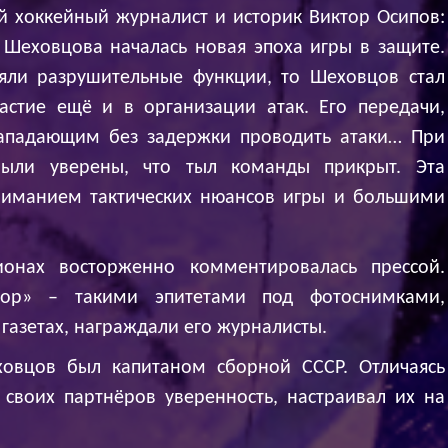
ый хоккейный журналист и историк Виктор Осипов:
 Шеховцова началась новая эпоха игры в защите.
ли разрушительные функции, то Шеховцов стал
стие ещё и в организации атак. Его передачи,
нападающим без задержки проводить атаки… При
ыли уверены, что тыл команды прикрыт. Эта
ниманием тактических нюансов игры и большими
онах восторженно комментировалась прессой.
иатор» – такими эпитетами под фотоснимками,
газетах, награждали его журналисты.
ховцов был капитаном сборной СССР. Отличаясь
своих партнёров уверенность, настраивал их на