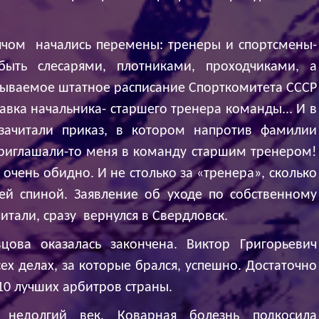
мячом начались перемены: тренеры и спортсмены-
быть слесарями, плотниками, проходчиками, а
зываемое штатное расписание Спорткомитета СССР
тавка начальника- старшего тренера команды... И в
зачитали приказ, в котором напротив фамилии
приглашали-то меня в команду старшим тренером!
 очень обидно. И не столько за «тренера», сколько
оей спиной. Заявление об уходе по собственному
итали, сразу вернулся в Свердловск.
цова оказалась закончена. Виктор Григорьевич
сех делах, за которые брался, успешно. Достаточно
 10 лучших арбитров страны.
 недолгий век. Коварная болезнь подкосила