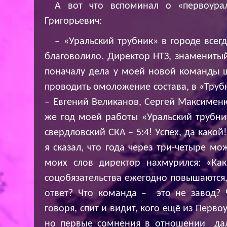
А вот что вспоминал о «первоура
Григорьевич:
– «Уральский трубник» в городе всег
благоволило. Директор НТЗ, знамениты
поначалу дела у моей новой команды ш
проводить омоложение состава, в «Труб
– Евгений Великанов, Сергей Максимен
же год моей работы «Уральский трубни
свердловский СКА – 5:4! Успех, да како
я сказал, что года через три-четыре мо
моих слов директор нахмурился: «Ка
соцобязательства ежегодно повышаются, 
ответ? Что команда – это не завод? 
говоря, спит и видит, кого ещё из Первоу
но первые сомнения в отношении дал