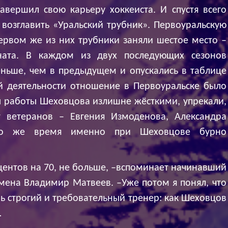
авершил свою карьеру хоккеиста. И спустя всего
возглавить «Уральский трубник». Первоуральскую
ервом же из них трубники заняли шестое место –
ната. В каждом из двух последующих сезонов
ньше, чем в предыдущем и опускались в таблице
ой деятельности отношение в Первоуральске было
 работы Шеховцова излишне жёсткими, упрекали,
 ветеранов – Евгения Измоденова, Александра
то же время именно при Шеховцове бурно
оцентов на 70, не больше, –вспоминает начинавший
емена Владимир Матвеев. –Уже потом я понял, что
ь строгий и требовательный тренер: как Шеховцов
…