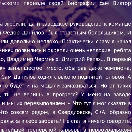
льском» периоде своей биографии сам Виктор
да любили, да и заводское руководство к команде
й Фёдор Данилов, был страстным болельщиком. И
ли довольно неплохо. Практически сразу я начал
нике» появились и окрепли очень неплохие ребята
ко, Владимир Чермных, Дмитрий Репях… В первый
к» занял шестое место, обыграв даже чемпиона,
й! Сам Данилов ходил с высоко поднятой головой. А
жно будет и на медали замахиваться! Но от таких
к, ты не веришь в прогресс? У меня на заводе
и мы их перевыполняем!». Что тут я мог сказать в
Что совсем рядом, в Свердловске, СКА, образно
ральска к себе забрать? Не стал я ничего говорить,
ьнейшей тренерской карьеры в первоуральском