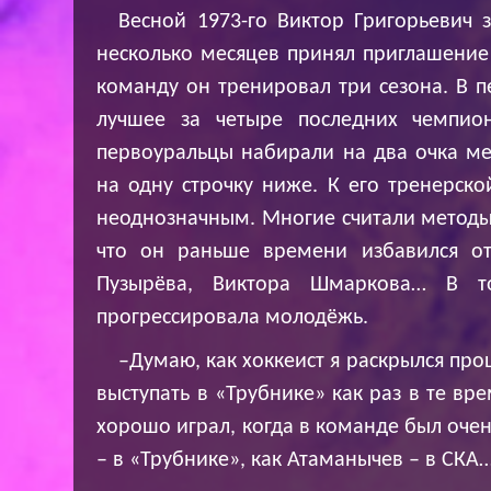
Весной 1973-го Виктор Григорьевич з
несколько месяцев принял приглашение 
команду он тренировал три сезона. В п
лучшее за четыре последних чемпио
первоуральцы набирали на два очка ме
на одну строчку ниже. К его тренерск
неоднозначным. Многие считали методы
что он раньше времени избавился от
Пузырёва, Виктора Шмаркова… В 
прогрессировала молодёжь.
–Думаю, как хоккеист я раскрылся пр
выступать в «Трубнике» как раз в те вр
хорошо играл, когда в команде был очен
– в «Трубнике», как Атаманычев – в СКА