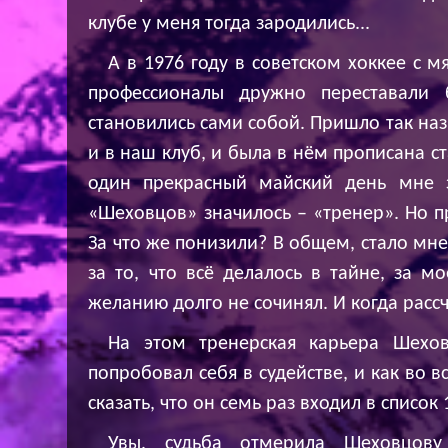
клубе у меня тогда зародились...
А в 1976 году в советском хоккее с 
профессионалы дружно переставали 
становились сами собой. Пришло так на
и в наш клуб, и была в нём прописана с
один прекрасный майский день мне 
«Шеховцов» значилось – «тренер». Но 
За что же понизили? В общем, стало мне
за то, что всё делалось в тайне, за м
желанию долго не сочинял. И когда рассч
На этом тренерская карьера Шехов
попробовал себя в судействе, и как во в
сказать, что он семь раз входил в список
Увы, судьба отмерила Шеховцову