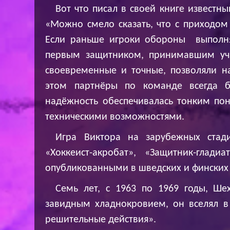
Вот что писал в своей книге известн
«Можно смело сказать, что с приходом
Если раньше игроки обороны выполня
первым защитником, принимавшим уча
своевременные и точные, позволяли 
этом партнёры по команде всегда б
надёжность обеспечивалась тонким по
техническими возможностями.
Игра Виктора на зарубежных стади
«Хоккеист-акробат», «Защитник-глад
опубликованными в шведских и финских 
Семь лет, с 1963 по 1969 годы, Ше
завидным хладнокровием, он вселял в 
решительные действия».