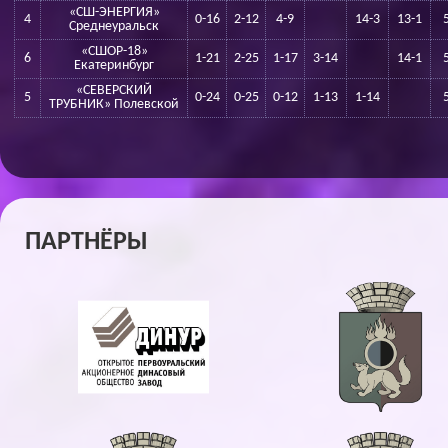
«СШ-ЭНЕРГИЯ»
4
0-16
2-12
4-9
14-3
13-1
Среднеуральск
«СШОР-18»
6
1-21
2-25
1-17
3-14
14-1
Екатеринбург
«СЕВЕРСКИЙ
5
0-24
0-25
0-12
1-13
1-14
ТРУБНИК» Полевской
ПАРТНЁРЫ