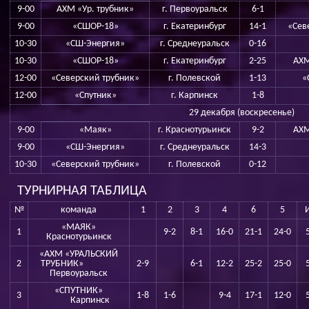
9-00
АХМ «Ур. трубник»
г. Первоуральск
6-1
9-00
«СШОР-18»
г. Екатеринбург
14-1
«Сев
10-30
«СШ-Энергия»
г. Среднеуральск
0-16
10-30
«СШОР-18»
г. Екатеринбург
2-25
АХМ
12-00
«Северский трубник»
г. Полевской
1-13
«
12-00
«Спутник»
г. Карпинск
1-8
29 декабря (воскресенье)
9-00
«Маяк»
г. Краснотурьинск
9-2
АХМ
9-00
«СШ-Энергия»
г. Среднеуральск
14-3
10-30
«Северский трубник»
г. Полевской
0-12
ТУРНИРНАЯ ТАБЛИЦА
№
команда
1
2
3
4
6
5
«МАЯК»
1
9-2
8-1
16-0
21-1
24-0
Краснотурьинск
«АХМ «УРАЛЬСКИЙ
2
ТРУБНИК»
2-9
6-1
12-2
25-2
25-0
Первоуральск
«СПУТНИК»
3
1-8
1-6
9-4
17-1
12-0
Карпинск