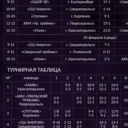
9-15
«СШОР-18»
г. Екатеринбург
11-1
«Сев
10-45
«СШ-Энергия»
г. Среднеуральск
1-14
10-45
«Спутник»
г. Карпинск
9-1
12-15
АХМ «Ур. трубник»
г. Первоуральск
13-1
«
12-15
«Маяк»
г. Краснотурьинск
21-0
«Сев
05 февраля (среда)
9-15
«СШ-Энергия»
г. Среднеуральск
7-5
9-15
«Северский трубник»
г. Полевской
0-15
10-15
«Маяк»
г. Краснотурьинск
2-3
АХМ
ТУРНИРНАЯ ТАБЛИЦА
№
команда
1
2
3
4
5
6
И
«МАЯК»
9-2
8-1
16-0
21-1
24-0
1
10
Краснотурьинск
2-3
5-1
14-1
12-2
21-0
«АХМ «УРАЛЬСКИЙ
2-9
6-1
12-2
25-2
25-0
2
ТРУБНИК»
10
3-2
3-0
13-1
10-2
20-0
Первоуральск
«СПУТНИК»
1-8
1-6
9-4
17-1
12-0
3
10
Карпинск
1-5
0-3
7-3
9-1
15-0
«СШ-ЭНЕРГИЯ»
0-16
2-12
4-9
14-3
13-1
4
10
Среднеуральск
1-14
1-13
3-7
7-5
8-0