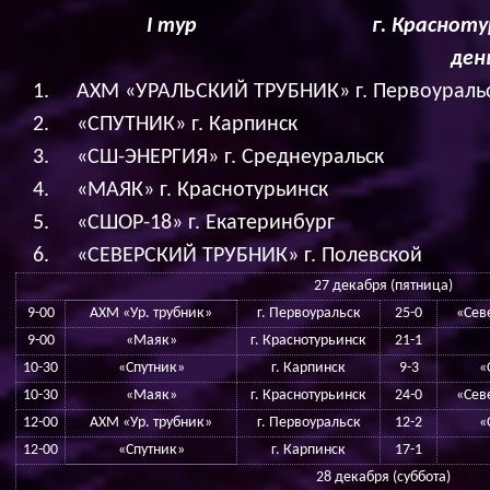
I
тур г. Краснотурьинск 2
ден
АХМ «УРАЛЬСКИЙ ТРУБНИК» г. Первоураль
«СПУТНИК» г. Карпинск
«СШ-ЭНЕРГИЯ» г. Среднеуральск
«МАЯК» г. Краснотурьинск
«СШОР-18» г. Екатеринбург
«СЕВЕРСКИЙ ТРУБНИК» г. Полевской
27 декабря (пятница)
9-00
АХМ «Ур. трубник»
г. Первоуральск
25-0
«Сев
9-00
«Маяк»
г. Краснотурьинск
21-1
10-30
«Спутник»
г. Карпинск
9-3
«
10-30
«Маяк»
г. Краснотурьинск
24-0
«Сев
12-00
АХМ «Ур. трубник»
г. Первоуральск
12-2
«
12-00
«Спутник»
г. Карпинск
17-1
28 декабря (суббота)