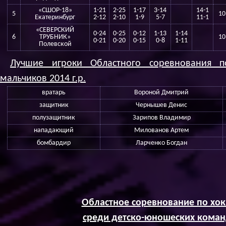
«СШОР-18»
1-21
2-25
1-17
3-14
14-1
5
10
Екатеринбург
2-12
2-10
1-9
5-7
11-1
«СЕВЕРСКИЙ
0-24
0-25
0-12
1-13
1-14
6
ТРУБНИК»
10
0-21
0-20
0-15
0-8
1-11
Полевской
Лучшие игроки Областного соревнования 
мальчиков 2014 г.р.
вратарь
Вороной Дмитрий
защитник
Чернышев Денис
полузащитник
Зарипов Владимир
нападающий
Милованов Артем
бомбардир
Ларченко Богдан
Областное соревнование по хо
среди детско-юношеских команд