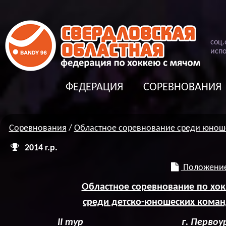
соц
.
испо
ФЕДЕРАЦИЯ
СОРЕВНОВАНИЯ
Соревнования
/
Областное соревнование среди юнош
2014 г.р.
Положение
Областное соревнование по хо
среди детско-юношеских команд
II
тур г. Первоуральск 03-