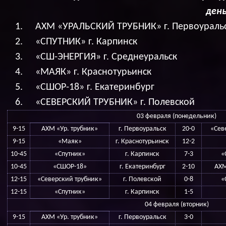
день
АХМ «УРАЛЬСКИЙ ТРУБНИК» г. Первоураль
«СПУТНИК» г. Карпинск
«СШ-ЭНЕРГИЯ» г. Среднеуральск
«МАЯК» г. Краснотурьинск
«СШОР-18» г. Екатеринбург
«СЕВЕРСКИЙ ТРУБНИК» г. Полевской
03 февраля (понедельник)
9-15
АХМ «Ур. трубник»
г. Первоуральск
20-0
«Сев
9-15
«Маяк»
г. Краснотурьинск
12-2
10-45
«Спутник»
г. Карпинск
7-3
«
10-45
«СШОР-18»
г. Екатеринбург
2-10
АХМ
12-15
«Северский трубник»
г. Полевской
0-8
«
12-15
«Спутник»
г. Карпинск
1-5
04 февраля (вторник)
9-15
АХМ «Ур. трубник»
г. Первоуральск
3-0