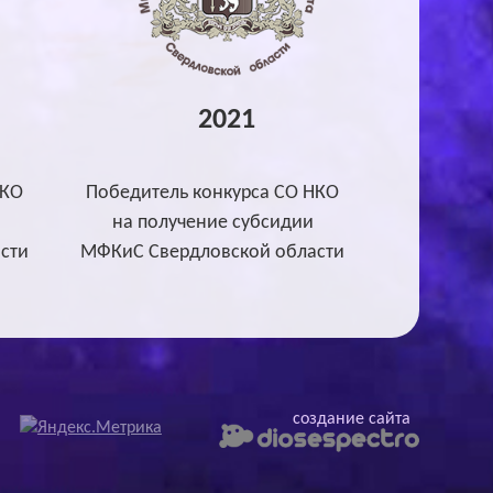
2021
НКО
Победитель конкурса СО НКО
на получение субсидии
сти
МФКиС Свердловской области
cоздание сайта