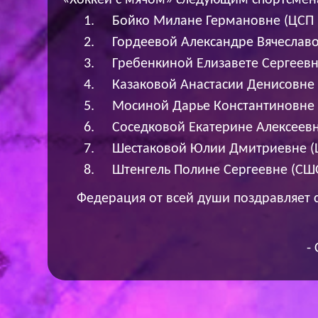
«Хоккей с мячом» следующим спортсмен
Бойко Милане Германовне (ЦСП 
Гордеевой Александре Вячеславо
Гребенкиной Елизавете Сергеевн
Казаковой Анастасии Денисовне 
Мосиной Дарье Константиновне 
Соседковой Екатерине Алексеев
Шестаковой Юлии Дмитриевне (
Штенгель Полине Сергеевне (СШО
Федерация от всей души поздравляет 
-