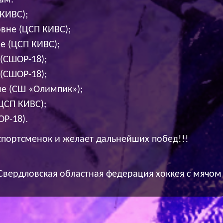
ам:
КИВС);
вне (ЦСП КИВС);
е (ЦСП КИВС);
(СШОР-18);
(СШОР-18);
не (СШ «Олимпик»);
ЦСП КИВС);
Р-18).
спортсменок и желает дальнейших побед!!!
 Свердловская областная федерация хоккея с мячом